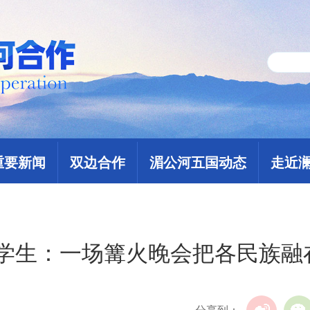
重要新闻
双边合作
湄公河五国动态
走近
挝留学生：一场篝火晚会把各民族融