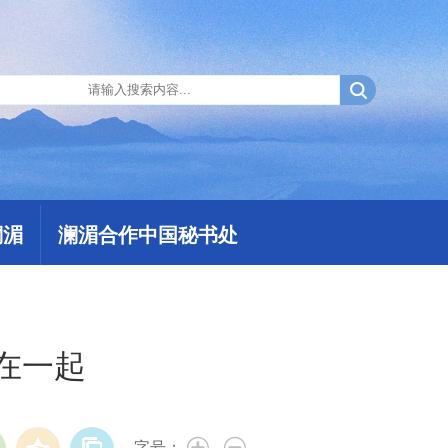
澜湄
澜湄合作中国秘书处
在一起
字号：