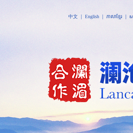
中文
｜
English
｜
ភាសាខ្មែរ
｜
ພ