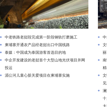
中老铁路老挝段完成第一阶段钢轨打磨施工
中老铁
中老铁路老挝段完成第一阶段钢轨打磨施工
中
柬埔寨开通农产品经老挝出口中国线路
文
泰媒：中国成为泰国游客首选目的地
丽
中企开发建设的老挝首个大型山地光伏项目并网
南
投运
精
湄公河儿童心脏关爱项目在柬埔寨实施
文
见
澜
十
大