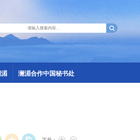
澜湄
澜湄合作中国秘书处
字号：